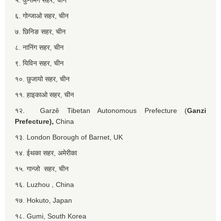
६. गोन्जाओ सहर, चीन
७. छिनिङ सहर, चीन
८. नानिंग सहर, चीन
९. यिविन सहर, चीन
१०. छुजायो सहर, चीन
११. हाइकाओ सहर, चीन
१२. Garzê Tibetan Autonomous Prefecture (
Ganzi
Prefecture),
China
१३. London Borough of Barnet, UK
१४. ईथका सहर, अमेरीका
१५. गान्जो सहर, चीन
१६. Luzhou , China
१७. Hokuto, Japan
१८. Gumi, South Korea