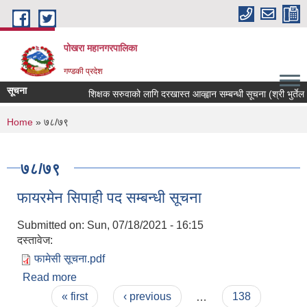
Skip to main content
पोखरा महानगरपालिका
गण्डकी प्रदेश
सूचना
शिक्षक सरुवाको लागि दरखास्त आव्ह्वान सम्बन्धी सूचना (श्री भुर्तेल आध
You are here
Home
» ७८/७९
७८/७९
फायरमेन सिपाही पद सम्बन्धी सूचना
Submitted on:
Sun, 07/18/2021 - 16:15
दस्तावेज:
फामेसी सूचना.pdf
Read more
about फायरमेन सिपाही पद सम्बन्धी सूचना
Pages
« first
‹ previous
…
138