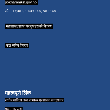
pokharamun.gov.np
फोन: +९७७ ६१ ५७११०५, ५७११०४
महाशाखा/शाखा प्रमुखहरूको विवरण
वडा सचिव विवरण
महत्वपूर्ण लिंक
संघीय मामिला तथा सामान्य प्रशासन मन्त्रालय
गृह मन्त्रालय