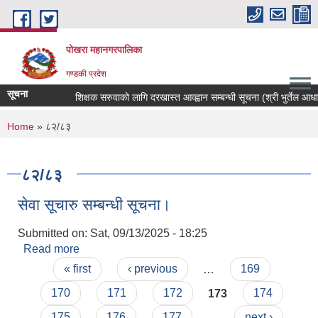
Skip to main content
पोखरा महानगरपालिका
गण्डकी प्रदेश
सूचना
शिक्षक सरुवाको लागि दरखास्त आव्ह्वान सम्बन्धी सूचना (श्री भुर्तेल आधारभुत
You are here
Home
» ८२/८३
८२/८३
सेवा सूचारु सम्बन्धी सूचना।
Submitted on:
Sat, 09/13/2025 - 18:25
Read more
about सेवा सूचारु सम्बन्धी सूचना।
Pages
« first
‹ previous
…
169
170
171
172
173
174
175
176
177
…
next ›