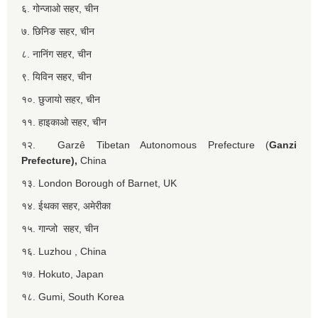
६. गोन्जाओ सहर, चीन
७. छिनिङ सहर, चीन
८. नानिंग सहर, चीन
९. यिविन सहर, चीन
१०. छुजायो सहर, चीन
११. हाइकाओ सहर, चीन
१२. Garzê Tibetan Autonomous Prefecture (
Ganzi
Prefecture),
China
१३. London Borough of Barnet, UK
१४. ईथका सहर, अमेरीका
१५. गान्जो सहर, चीन
१६. Luzhou , China
१७. Hokuto, Japan
१८. Gumi, South Korea