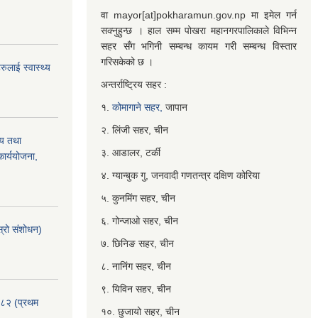
वा mayor[at]pokharamun.gov.np मा इमेल गर्न
सक्नुहुन्छ । हाल सम्म पोखरा महानगरपालिकाले विभिन्न
सहर सँग भगिनी सम्बन्ध कायम गरी सम्बन्ध विस्तार
गरिसकेको छ ।
ुलाई स्वास्थ्य
अन्तर्राष्ट्रिय सहर :
१.
कोमागाने सहर,
जापान
२. लिंजी सहर, चीन
्य तथा
३. आडालर, टर्की
ार्ययोजना,
४. ग्यान्बुक गु, जनवादी गणतन्त्र दक्षिण कोरिया
५. कुनमिंग सहर, चीन
६. गोन्जाओ सहर, चीन
्रो संशोधन)
७. छिनिङ सहर, चीन
८. नानिंग सहर, चीन
९. यिविन सहर, चीन
०८२ (प्रथम
१०. छुजायो सहर, चीन