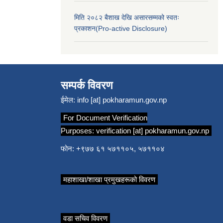
मिति २०८२ बैशाख देखि असारसम्मको स्वतः
प्रकाशन(Pro-active Disclosure)
सम्पर्क विवरण
ईमेल:
info [at] pokharamun.gov.np
For Document Verification
Purposes:
verification [at] pokharamun.gov.np
फोन: +९७७ ६१ ५७११०५, ५७११०४
महाशाखा/शाखा प्रमुखहरूको विवरण
वडा सचिव विवरण