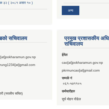
बैठक ३२ ( २०८१ असार १० )
अन्य
ुखको सचिवालय
प्रमुख प्रशासकीय अध
सचिवालय
ईमेल
[at]pokharamun.gov.np
cao[at]pokharamun.gov.np
rung1234[at]gmail.com
pkrmuncao[at]gmail.com
सम्पर्क नं
०६१-५७११०५
कर्मचारीहरु
कारी (स्वकीय सचिव)
सुर्य मोहन पौडेल