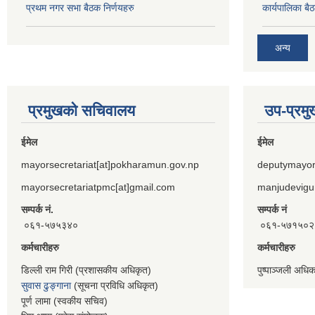
प्रथम नगर सभा बैठक निर्णयहरु
कार्यपालिका 
अन्य
प्रमुखको सचिवालय
उप-प्रम
ईमेल
ईमेल
mayorsecretariat[at]pokharamun.gov.np
deputymayor
mayorsecretariatpmc[at]gmail.com
manjudevigu
सम्पर्क नं.
सम्पर्क नं
०६१-५७५३४०
०६१-५७१५०२
कर्मचारीहरु
कर्मचारीहरु
डिल्ली राम गिरी (प्रशासकीय अधिकृत)
पुष्पाञ्जली अधि
सुवास ढुङ्गाना
(सूचना प्रविधि अधिकृत)
पूर्ण लामा (स्वकीय सचिव)