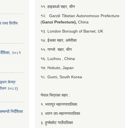
११. हाइकाओ सहर, चीन
१२. Garzê Tibetan Autonomous Prefecture
(
Ganzi Prefecture),
China
 तथा वित्तीय
१३. London Borough of Barnet, UK
१४. ईथका सहर, अमेरीका
१५. गान्जो सहर, चीन
र्देशिका, २०८१
१६. Luzhou , China
१७. Hokuto, Japan
१८. Gumi, South Korea
्धन केन्द्र
ंशोधन २०८२)
नेपाल भित्रका सहर :
१. भरतपुर महानगरपालिका
बन्धी निर्देशिका
२. धरान उप-महानगरपालिका
३. हुप्सेकोट गाउँपालिका